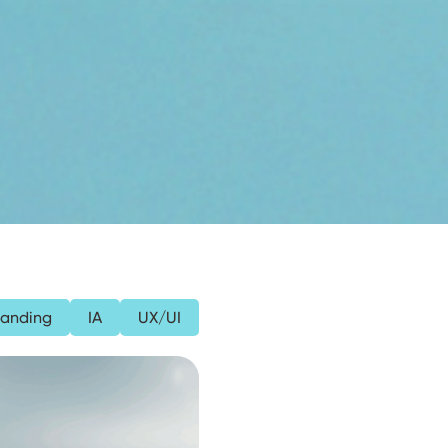
randing
IA
UX/UI