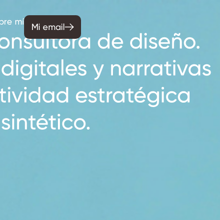
bre mí
Mi email