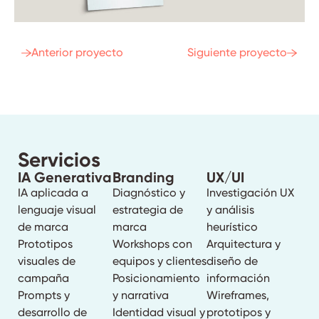
Anterior proyecto
Siguiente proyecto
Servicios
IA Generativa
Branding
UX/UI
IA aplicada a
Diagnóstico y
Investigación UX
lenguaje visual
estrategia de
y análisis
de marca
marca
heurístico
Prototipos
Workshops con
Arquitectura y
visuales de
equipos y clientes
diseño de
campaña
Posicionamiento
información
Prompts y
y narrativa
Wireframes,
desarrollo de
Identidad visual y
prototipos y