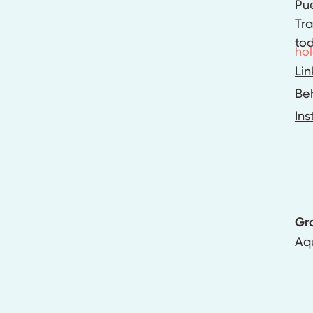
Pue
Tr
to
ho
Lin
Be
In
Gra
Aqu