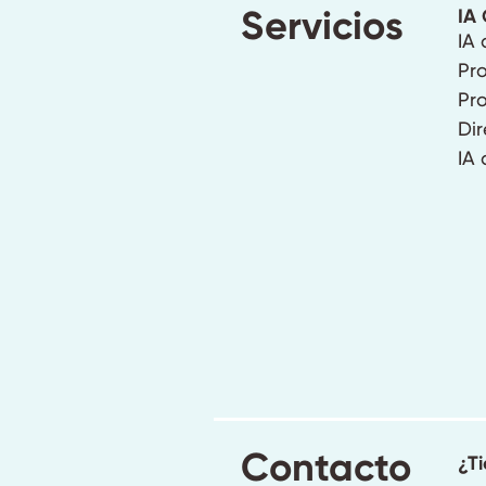
Servicios
IA
IA 
Pr
Pro
Dir
IA 
Contacto
¿T